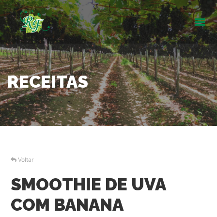
INÍCIO
SOBRE
RECEITAS
UVAS
RECEITAS
GALERIA
CERTIFICAÇÕES
Voltar
RESPONSABILIDADE SOCIAL
SMOOTHIE DE UVA
CONTATO
COM BANANA