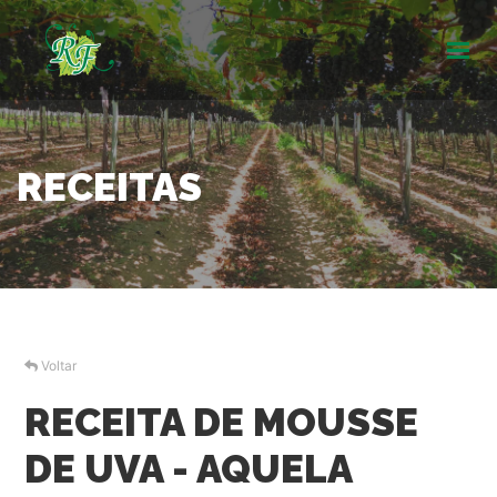
INÍCIO
SOBRE
RECEITAS
UVAS
RECEITAS
GALERIA
CERTIFICAÇÕES
Voltar
RESPONSABILIDADE SOCIAL
RECEITA DE MOUSSE
CONTATO
DE UVA - AQUELA