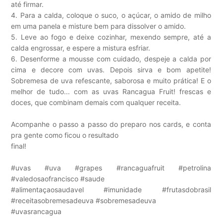
até firmar.
4. Para a calda, coloque o suco, o açúcar, o amido de milho
em uma panela e misture bem para dissolver o amido.
5. Leve ao fogo e deixe cozinhar, mexendo sempre, até a
calda engrossar, e espere a mistura esfriar.
6. Desenforme a mousse com cuidado, despeje a calda por
cima e decore com uvas. Depois sirva e bom apetite!
Sobremesa de uva refescante, saborosa e muito prática! E o
melhor de tudo... com as uvas Rancagua Fruit! frescas e
doces, que combinam demais com qualquer receita.
Acompanhe o passo a passo do preparo nos cards, e conta
pra gente como ficou o resultado
final!
#uvas #uva #grapes #rancaguafruit #petrolina
#valedosaofrancisco #saude
#alimentaçaosaudavel #imunidade #frutasdobrasil
#receitasobremesadeuva #sobremesadeuva
#uvasrancagua